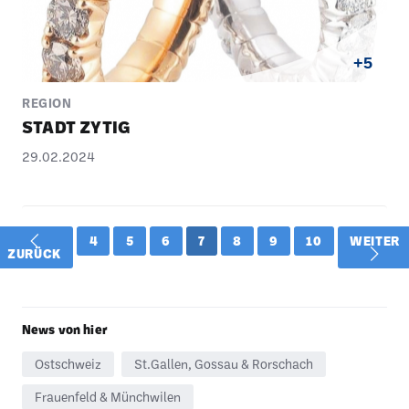
+5
REGION
STADT ZYTIG
29.02.2024
4
5
6
7
8
9
10
WEITER
ZURÜCK
News von hier
Ostschweiz
St.Gallen, Gossau & Rorschach
Frauenfeld & Münchwilen