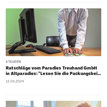
STEUERN
Ratschläge vom Para­dies Treu­hand GmbH
in Altpa­ra­dies: "Lesen Sie die Packungs­bei­
lage oder fragen Sie Ihren Apotheker"
12.03.2024