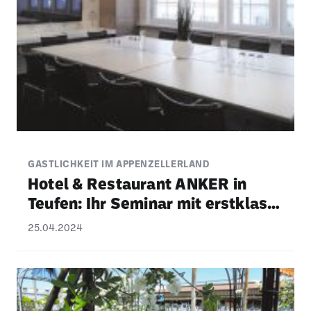
GASTLICHKEIT IM APPENZELLERLAND
Hotel & Restau­rant ANKER in
Teufen: Ihr Seminar mit erst­klas­
siger Verpfle­gung
25.04.2024