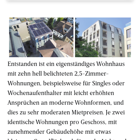
Das Gebäude auf dem
Das Wohnhaus mit
minimalen Grundstück
vertikaler Gebäudeform
passt sich perfekt in die
wirkt sehr modern.
Umgebung ein. Bilder: zvg
Entstanden ist ein eigenständiges Wohnhaus
mit zehn hell belichteten 2,5-Zimmer-
Wohnungen, beispielsweise für Singles oder
Wochenaufenthalter mit leicht erhöhten
Ansprüchen an moderne Wohnformen, und
dies zu sehr moderaten Mietpreisen. Je zwei
identische Wohnungen pro Geschoss, mit
zunehmender Gebäudehöhe mit etwas