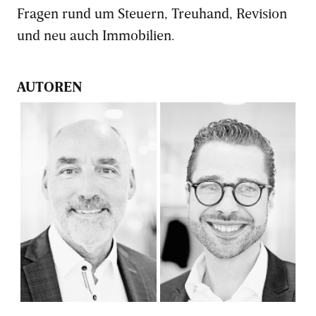
Fragen rund um Steuern, Treuhand, Revision
und neu auch Immobilien.
AUTOREN
Leodegar Kaufmann
Daniel Messmer
Leiter
Partner, Dr. oec. HSG
Steuern, eidg. dipl.
inspecta treuhand ag
Steuerexperte inspecta
treuhand ag