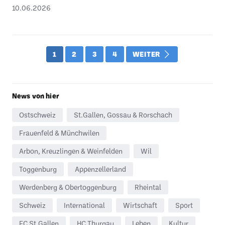
10.06.2026
1
2
3
4
WEITER
News von hier
Ostschweiz
St.Gallen, Gossau & Rorschach
Frauenfeld & Münchwilen
Arbon, Kreuzlingen & Weinfelden
Wil
Toggenburg
Appenzellerland
Werdenberg & Obertoggenburg
Rheintal
Schweiz
International
Wirtschaft
Sport
FC St.Gallen
HC Thurgau
Leben
Kultur