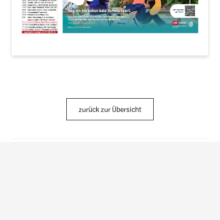
zurück zur Übersicht
News von hier
Ostschweiz
St.Gallen, Gossau & Rorschach
Frauenfeld & Münchwilen
Arbon, Kreuzlingen & Weinfelden
Wil